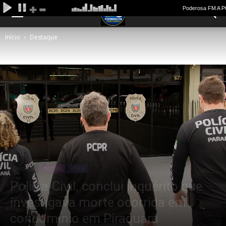
Início
Destaque
Destaque
Notícias
Polícia
Policia Civil, conclui inquérito que
investigava morte ocorrida em
condomínio em Piraquara