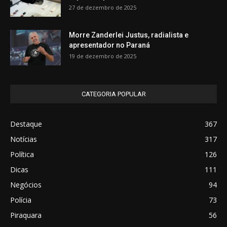
27 de dezembro de 2025
Morre Zanderlei Justus, radialista e
apresentador no Paraná
19 de dezembro de 2025
CATEGORIA POPULAR
Destaque
367
Notícias
317
Política
126
Dicas
111
Negócios
94
Polícia
73
Piraquara
56