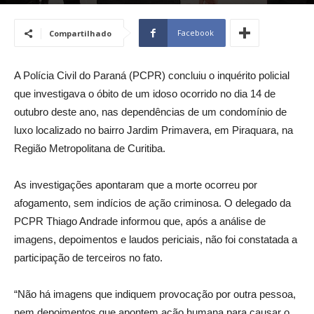
Por
Estágiario Graphing
-
29 de outubro de 2025
599
0
Facebook
Compartilhado
A Polícia Civil do Paraná (PCPR) concluiu o inquérito policial
que investigava o óbito de um idoso ocorrido no dia 14 de
outubro deste ano, nas dependências de um condomínio de
luxo localizado no bairro Jardim Primavera, em Piraquara, na
Região Metropolitana de Curitiba.
As investigações apontaram que a morte ocorreu por
afogamento, sem indícios de ação criminosa. O delegado da
PCPR Thiago Andrade informou que, após a análise de
imagens, depoimentos e laudos periciais, não foi constatada a
participação de terceiros no fato.
“Não há imagens que indiquem provocação por outra pessoa,
nem depoimentos que apontem ação humana para causar o