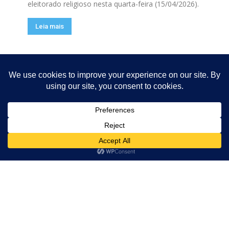
eleitorado religioso nesta quarta-feira (15/04/2026).
Leia mais
Moro cresceu mais em pesquisa, que
Guto Silva na corrida pelo Governo do PR
Estágiario Graphing
-
14 de abril de 2026
0
O terceiro levantamento eleitoral feito pelo Instituto
Paraná Pesquisa no ano de 2026, divulgado nesta