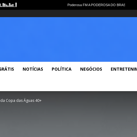
Notícias Gerais
Polícia
Política
Economia
Esportes
Lazer
Videos
GRÁTIS
NOTÍCIAS
POLÍTICA
NEGÓCIOS
ENTRETENI
o da Copa das Águas 40+