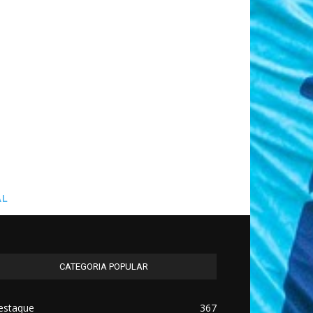
AL
CATEGORIA POPULAR
estaque
367