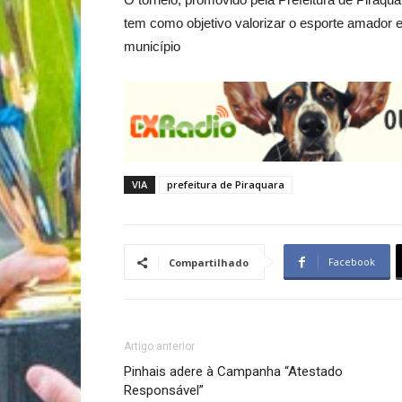
tem como objetivo valorizar o esporte amador e 
município
VIA
prefeitura de Piraquara
Facebook
Compartilhado
Artigo anterior
Pinhais adere à Campanha “Atestado
Responsável”