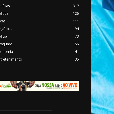
tícias
317
lítica
126
icas
111
egócios
94
lícia
73
raquara
56
conomia
41
ntretenimento
35