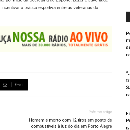
incentivar a prática esportiva entre os veteranos do
P
m
se
Es
“
t
Email
S
Es
Próximo artigo
F
Homem é morto com 12 tiros em posto de
P
combustíveis à luz do dia em Porto Alegre
Es