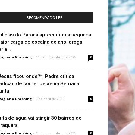
RECOMENDADO LER
olícias do Paraná apreendem a segunda
aior carga de cocaína do ano: droga
ria...
tágiario Graphing
-
11 de novembro de 2025
0
Jesus ficou onde?”: Padre critica
radição de comer peixe na Semana
anta
tágiario Graphing
-
3 de abril de 2026
0
alta de água vai atingir 30 bairros de
iraquara
tágiario Graphing
-
10 de novembro de 2025
0