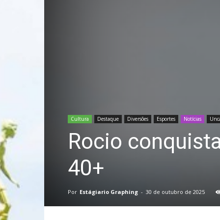
Cultura
Destaque
Diversões
Esportes
Notícias
Unca
Rocio conquista
40+
Por
Estágiario Graphing
-
30 de outubro de 2025