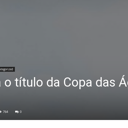
tegorized
 o título da Copa das 
764
0