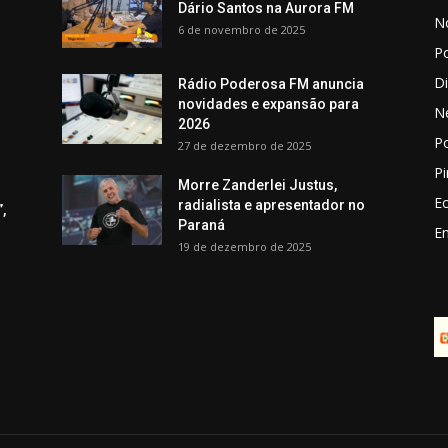
Dário Santos na Aurora FM
No
6 de novembro de 2025
Po
D
Rádio Poderosa FM anuncia
novidades e expansão para
N
2026
Po
27 de dezembro de 2025
Pi
Morre Zanderlei Justus,
E
radialista e apresentador no
,
Paraná
E
19 de dezembro de 2025