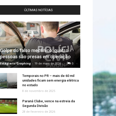
ÚLTIMAS NOTÍCIAS
Golpe do falso mecânico: quatro
pessoas são presas em operação
Estágiario Graphing
-
19 de maio de 2026
0
Temporais no PR – mais de 60 mil
unidades ficam sem energia elétrica
no estado
8 de novembro de 2025
Paraná Clube, vence na estreia da
Segunda Divisão
28 de fevereiro de 2026