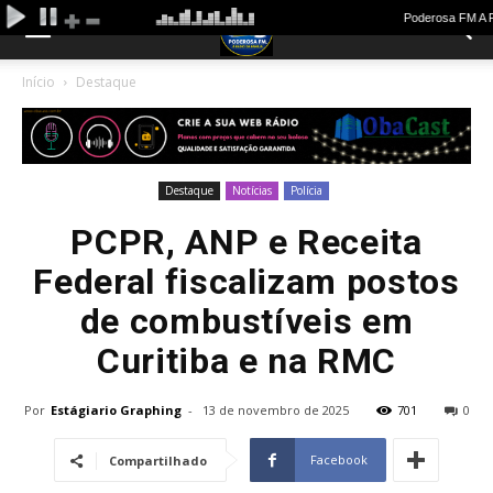
Início
Destaque
Destaque
Notícias
Polícia
PCPR, ANP e Receita
Federal fiscalizam postos
de combustíveis em
Curitiba e na RMC
Por
Estágiario Graphing
-
13 de novembro de 2025
701
0
Facebook
Compartilhado