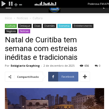
Início
Notícias
Cultura
Cultura
Destaque
Dicas
Diversões
Economia
Entretenimento
Negócios
Notícias
Natal de Curitiba tem
semana com estreias
inéditas e tradicionais
Por
Estágiario Graphing
-
2 de dezembro de 2025
656
0
Facebook
Compartilhado