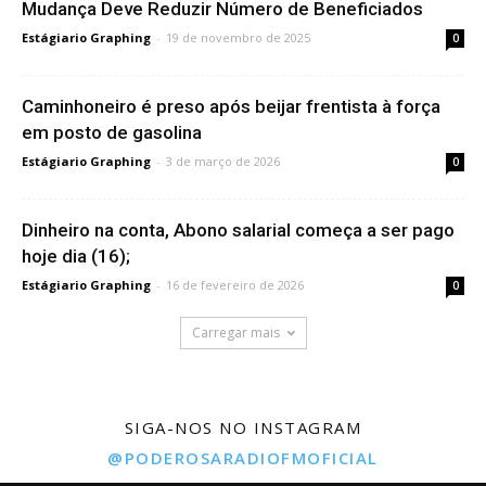
Mudança Deve Reduzir Número de Beneficiados
Estágiario Graphing
-
19 de novembro de 2025
0
Caminhoneiro é preso após beijar frentista à força
em posto de gasolina
Estágiario Graphing
-
3 de março de 2026
0
Dinheiro na conta, Abono salarial começa a ser pago
hoje dia (16);
Estágiario Graphing
-
16 de fevereiro de 2026
0
Carregar mais
SIGA-NOS NO INSTAGRAM
@PODEROSARADIOFMOFICIAL