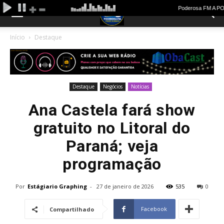
Início
Destaque
Destaque
Negócios
Notícias
Ana Castela fará show
gratuito no Litoral do
Paraná; veja
programação
Por
Estágiario Graphing
-
27 de janeiro de 2026
535
0
Facebook
Compartilhado