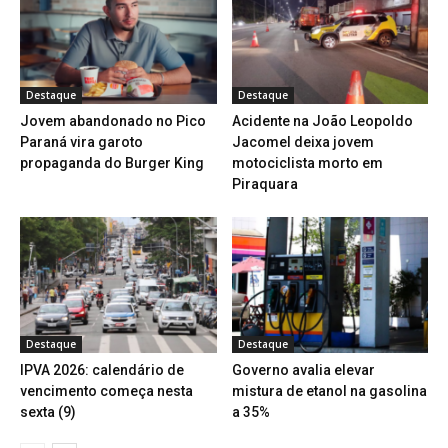
Destaque
Destaque
Jovem abandonado no Pico
Acidente na João Leopoldo
Paraná vira garoto
Jacomel deixa jovem
propaganda do Burger King
motociclista morto em
Piraquara
Destaque
Destaque
IPVA 2026: calendário de
Governo avalia elevar
vencimento começa nesta
mistura de etanol na gasolina
sexta (9)
a 35%