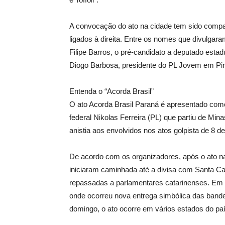
A convocação do ato na cidade tem sido compa
ligados à direita. Entre os nomes que divulgar
Filipe Barros, o pré-candidato a deputado esta
Diogo Barbosa, presidente do PL Jovem em Pin
Entenda o “Acorda Brasil”
O ato Acorda Brasil Paraná é apresentado com
federal Nikolas Ferreira (PL) que partiu de Mina
anistia aos envolvidos nos atos golpista de 8 de
De acordo com os organizadores, após o ato na c
iniciaram caminhada até a divisa com Santa Cat
repassadas a parlamentares catarinenses. Em se
onde ocorreu nova entrega simbólica das bande
domingo, o ato ocorre em vários estados do paí