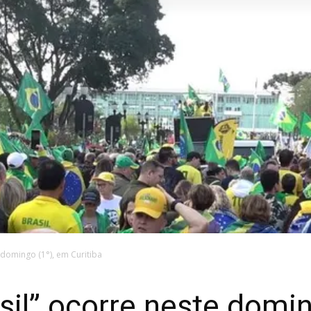
 domingo (1°), em Curitiba
sil” ocorre neste domin