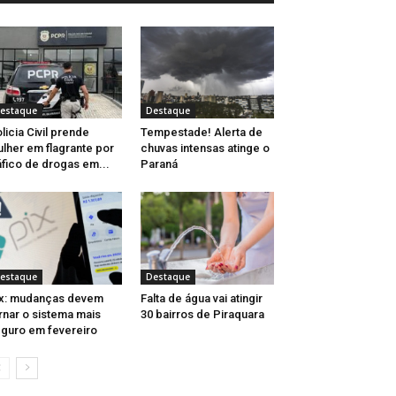
estaque
Destaque
licia Civil prende
Tempestade! Alerta de
lher em flagrante por
chuvas intensas atinge o
áfico de drogas em...
Paraná
estaque
Destaque
x: mudanças devem
Falta de água vai atingir
rnar o sistema mais
30 bairros de Piraquara
guro em fevereiro