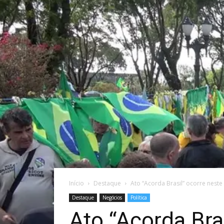
Início
Destaque
Ato “Acorda Brasil” ocorre neste
Destaque
Negócios
Política
Ato “Acorda Bra