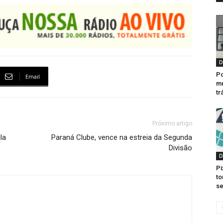
D
Po
Email
mu
tr
Próximo artigo
la
Paraná Clube, vence na estreia da Segunda
Divisão
D
Pi
to
se