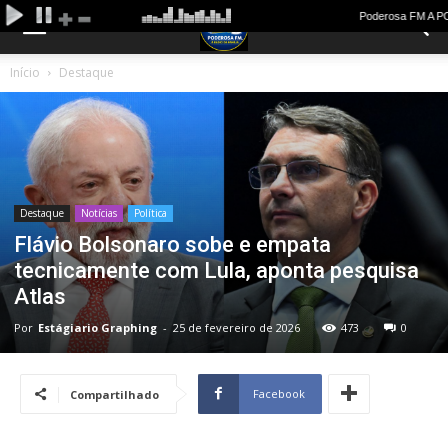
Início
Destaque
Destaque
Notícias
Política
Flávio Bolsonaro sobe e empata
tecnicamente com Lula, aponta pesquisa
Atlas
Por
Estágiario Graphing
-
25 de fevereiro de 2026
473
0
Facebook
Compartilhado