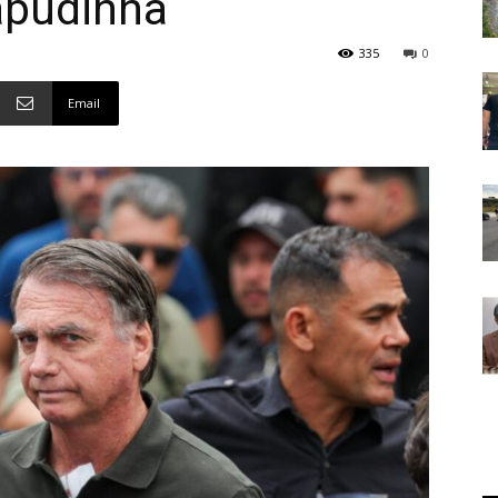
apudinha
335
0
Email