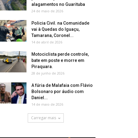
alagamentos no Guarituba
24 de maio de 2026
Policia Civil. na Comunidade
vai à Quedas do Iguaçu,
Tamarana, Coronel...
14 de abril de 2026
Motociclista perde controle,
bate em poste e morre em
Piraquara.
28 de junho de 2026
A fúria de Malafaia com Flávio
Bolsonaro por áudio com
Daniel...
14 de maio de 2026
Carregar mais