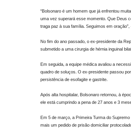
“Bolsonaro é um homem que já enfrentou muitas 
uma vez superará esse momento. Que Deus co
traga paz à sua família. Seguimos em oração”, 
No fim do ano passado, o ex-presidente da Repú
submetido a uma cirurgia de hérnia inguinal bilat
Em seguida, a equipe médica avaliou a necessi
quadro de soluços. O ex-presidente passou p
persistência de esofagite e gastrite.
Após alta hospitalar, Bolsonaro retornou, à épo
ele está cumprindo a pena de 27 anos e 3 mese
Em 5 de março, a Primeira Turma do Supremo Tr
mais um pedido de prisão domiciliar protocolad