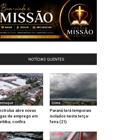
NOTÍCIAS QUENTES
estaque
Crime
ectrolux abre novas
Paraná terá temporais
agas de emprego em
isolados nesta terça-
ritiba; confira
feira (21)