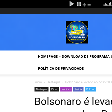
sexta-feira, agosto 7, 2026
Entrar / Cadastrar
Hom
Rádio
Poderosa
Fm
HOMEPAGE – DOWNLOAD DE PROGRAMA 
POLÍTICA DE PRIVACIDADE
Início
Destaque
Bolsonaro é levado ao hospital
Destaque
Dicas
Notícias
Polícia
Política
Bolsonaro é leva