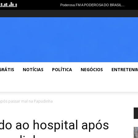
e
Notícias Gerais
Polícia
Política
Economia
Esportes
Lazer
Vide
GRÁTIS
NOTÍCIAS
POLÍTICA
NEGÓCIOS
ENTRETENI
 após passar mal na Papudinha
do ao hospital após