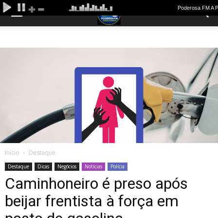
Início
Destaque
Destaque
Dicas
Negócios
Notícias
Polícia
Caminhoneiro é preso após
beijar frentista à força em