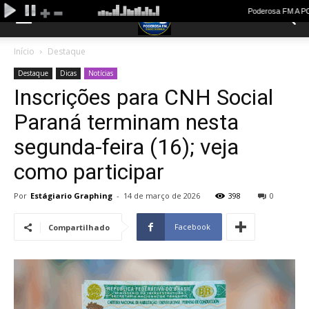
Início
Destaque
Destaque
Dicas
Notícias
Inscrições para CNH Social
Paraná terminam nesta
segunda-feira (16); veja
como participar
Por
Estágiario Graphing
-
14 de março de 2026
398
0
Facebook
Compartilhado