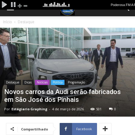
Início
Destaque
Destaque
Dicas
Notícias
Política
Programação
Novos carros da Audi serão fabricados
em São José dos Pinhais
Por
Estágiario Graphing
-
4 de março de 2026
501
0
Facebook
Compartilhado