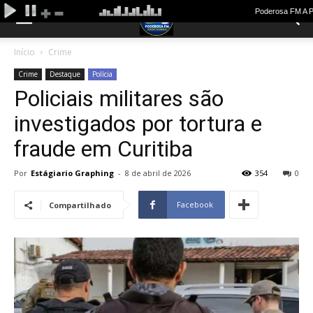
Início
Crime
Crime
Destaque
Polícia
Policiais militares são
investigados por tortura e
fraude em Curitiba
Por
Estágiario Graphing
-
8 de abril de 2026
354
0
Facebook
Compartilhado