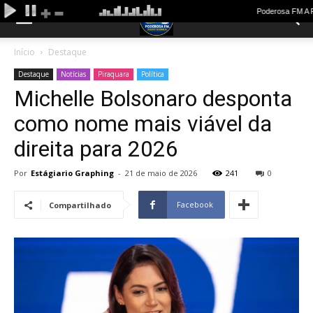
Início
Destaque
Destaque
Notícias
Piraquara
Política
Michelle Bolsonaro desponta
como nome mais viável da
direita para 2026
Por
Estágiario Graphing
-
21 de maio de 2026
241
0
Facebook
Compartilhado