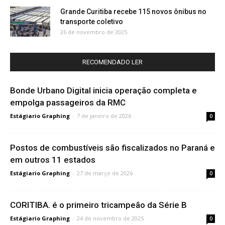
Grande Curitiba recebe 115 novos ônibus no
transporte coletivo
26 de novembro de 2025
RECOMENDADO LER
Bonde Urbano Digital inicia operação completa e
empolga passageiros da RMC
Estágiario Graphing
-
7 de janeiro de 2026
0
Postos de combustíveis são fiscalizados no Paraná e
em outros 11 estados
Estágiario Graphing
-
27 de março de 2026
0
CORITIBA. é o primeiro tricampeão da Série B
Estágiario Graphing
-
24 de novembro de 2025
0