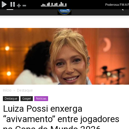
Início
Destaque
Destaque
Gospel
Notícias
Luiza Possi enxerga
“avivamento” entre jogadores