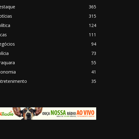
estaque
365
tícias
315
lítica
124
icas
111
egócios
94
lícia
73
raquara
55
conomia
41
ntretenimento
35