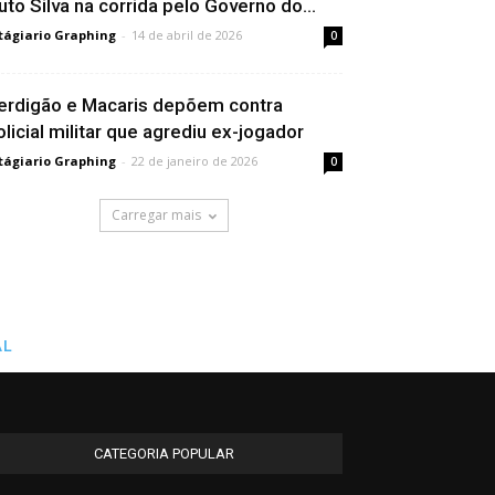
uto Silva na corrida pelo Governo do...
tágiario Graphing
-
14 de abril de 2026
0
erdigão e Macaris depõem contra
olicial militar que agrediu ex-jogador
tágiario Graphing
-
22 de janeiro de 2026
0
Carregar mais
AL
CATEGORIA POPULAR