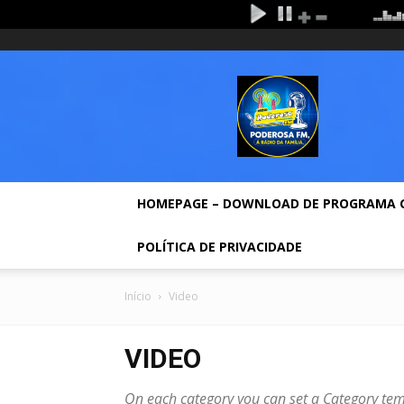
quinta-feira, agosto 6, 2026
Entrar / Cadastrar
Ho
Rádio
Poderosa
Fm
HOMEPAGE – DOWNLOAD DE PROGRAMA 
POLÍTICA DE PRIVACIDADE
Início
Video
VIDEO
On each category you can set a Category templ