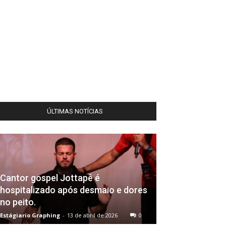
ÚLTIMAS NOTÍCIAS
Cantor gospel Jottapê é
hospitalizado após desmaio e dores
no peito.
Estágiario Graphing
-
13 de abril de 2026
0