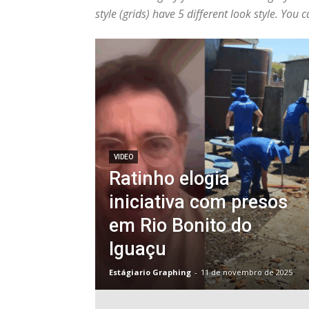
style (grids) have 5 different look style. Yo
VIDEO
Ratinho elogia
iniciativa com presos
em Rio Bonito do
Iguaçu
Estágiario Graphing
-
11 de novembro de 2025