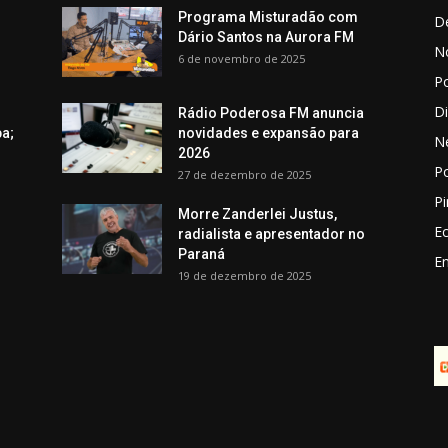
Programa Misturadão com
D
Dário Santos na Aurora FM
No
6 de novembro de 2025
Po
D
Rádio Poderosa FM anuncia
ba;
novidades e expansão para
N
2026
Po
27 de dezembro de 2025
Pi
Morre Zanderlei Justus,
E
radialista e apresentador no
Paraná
E
19 de dezembro de 2025