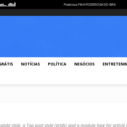
me
Notícias Gerais
Polícia
Política
Economia
Esportes
Lazer
Vid
GRÁTIS
NOTÍCIAS
POLÍTICA
NEGÓCIOS
ENTRETENI
ate style, a Top post style (grids) and a module type for article l