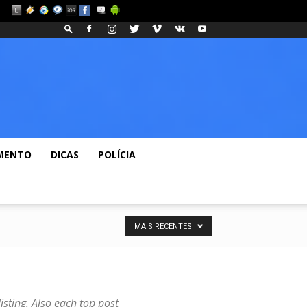
eos
Fashion
Blog
MENTO
DICAS
POLÍCIA
MAIS RECENTES
isting. Also each top post