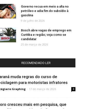
Governo recua em meio a alta no
petróleo e adia fim do subsídio à
gasolina
9 de julho de 2026
Bosch abre vagas de emprego em
Curitiba e região; veja como se
candidatar
25 de março de 2026
RECOMENDADO LER
araná muda regras do curso de
eciclagem para motoristas infratores
tágiario Graphing
-
17 de março de 2026
0
oro cresceu mais em pesquisa, que