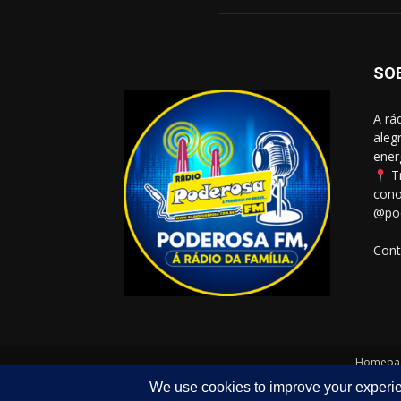
SO
A rá
aleg
ener
Tr
cono
@po
Cont
Homepag
© Rádio Poderosa FM – Todos os direitos reservados.