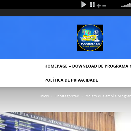
quinta-feira, agosto 6, 2026
Entrar / Cadastrar
Ho
Rádio
Poderosa
Fm
HOMEPAGE – DOWNLOAD DE PROGRAMA 
POLÍTICA DE PRIVACIDADE
Início
Uncategorized
Projeto que amplia program