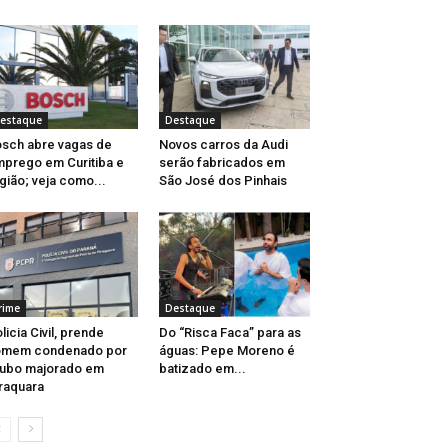
estaque
Destaque
sch abre vagas de
Novos carros da Audi
prego em Curitiba e
serão fabricados em
gião; veja como...
São José dos Pinhais
rime
Destaque
licia Civil, prende
Do “Risca Faca” para as
omem condenado por
águas: Pepe Moreno é
ubo majorado em
batizado em...
raquara