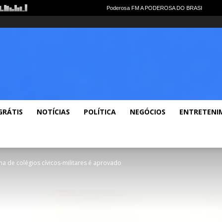
me
Notícias Gerais
Polícia
Política
Economia
Esportes
Lazer
Vid
GRÁTIS
NOTÍCIAS
POLÍTICA
NEGÓCIOS
ENTRETENI
a de colégios cívicos-militares é aprovado