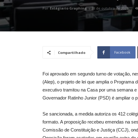
Por
Estágiario Graphing
-
28 de outubro de 2025
Facebook
Compartilhado
Foi aprovado em segundo turno de votação, nest
(Alep), o projeto de lei que amplia o Programa 
executivo tramitou na Casa por uma semana e te
Governador Ratinho Junior (PSD) é ampliar o 
Se sancionada, a medida autoriza os 412 colégi
formato. A proposição recebeu emendas na sess
Comissão de Constituição e Justiça (CCJ), ond
Oposição foram acatadas em reunião extra do 