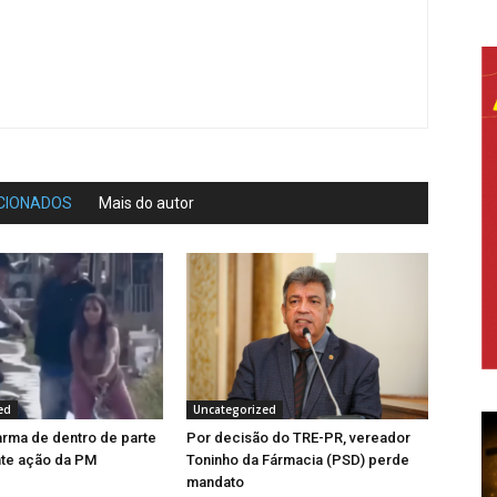
CIONADOS
Mais do autor
ed
Uncategorized
 arma de dentro de parte
Por decisão do TRE-PR, vereador
nte ação da PM
Toninho da Fármacia (PSD) perde
mandato