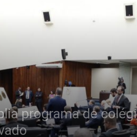
lia programa de colégi
ovado