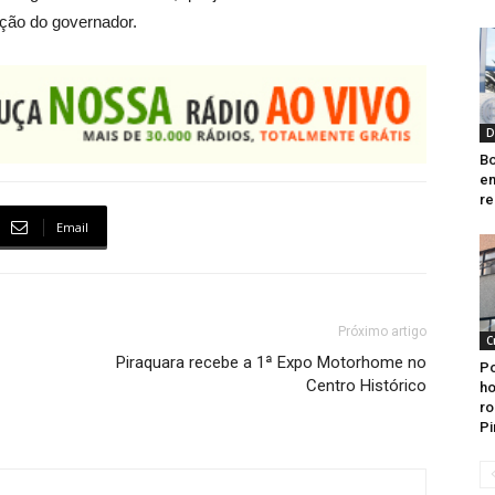
nção do governador.
D
Bo
em
re
Email
Próximo artigo
C
Piraquara recebe a 1ª Expo Motorhome no
Po
Centro Histórico
h
ro
Pi