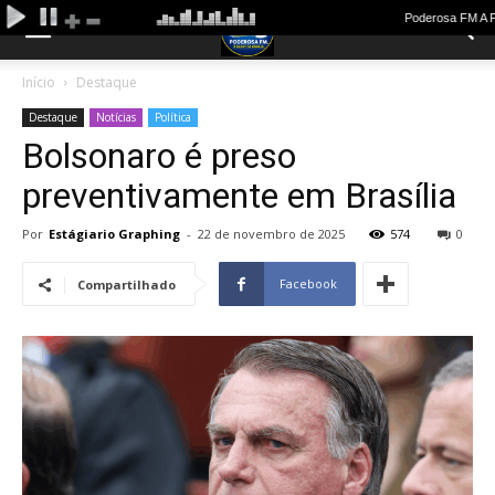
Início
Destaque
Destaque
Notícias
Política
Bolsonaro é preso
preventivamente em Brasília
Por
Estágiario Graphing
-
22 de novembro de 2025
574
0
Facebook
Compartilhado