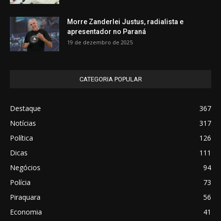
Morre Zanderlei Justus, radialista e
apresentador no Paraná
19 de dezembro de 2025
CATEGORIA POPULAR
Destaque
367
Notícias
317
Política
126
Dicas
111
Negócios
94
Polícia
73
Piraquara
56
Economia
41