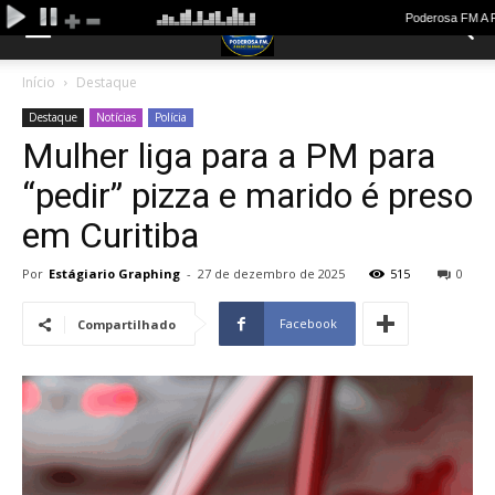
Início
Destaque
Destaque
Notícias
Polícia
Mulher liga para a PM para
“pedir” pizza e marido é preso
em Curitiba
Por
Estágiario Graphing
-
27 de dezembro de 2025
515
0
Facebook
Compartilhado