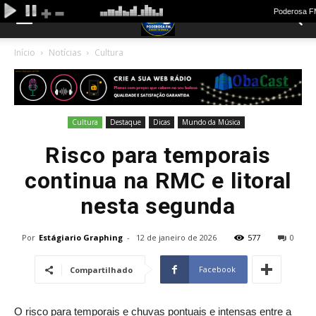
Início
Notícias
Cultura
Cultura
Destaque
Dicas
Mundo da Música
Risco para temporais
continua na RMC e litoral
nesta segunda
Por
Estágiario Graphing
-
12 de janeiro de 2026
577
0
Facebook
Compartilhado
O risco para temporais e chuvas pontuais e intensas entre a