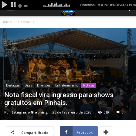
Início
Destaque
Destaque
Dicas
Diversões
Entretenimento
Notícias
Nota fiscal vira ingresso para shows
gratuitos em Pinhais.
Por
Estágiario Graphing
-
26 de fevereiro de 2026
519
0
Facebook
Compartilhado