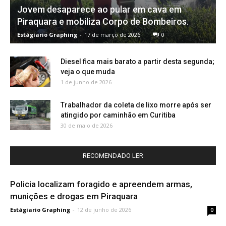
Jovem desaparece ao pular em cava em
Piraquara e mobiliza Corpo de Bombeiros.
Estágiario Graphing
-
17 de março de 2026
0
Diesel fica mais barato a partir desta segunda;
veja o que muda
1 de junho de 2026
Trabalhador da coleta de lixo morre após ser
atingido por caminhão em Curitiba
30 de maio de 2026
RECOMENDADO LER
Policia localizam foragido e apreendem armas,
munições e drogas em Piraquara
Estágiario Graphing
-
12 de junho de 2026
0