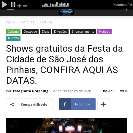
Início
Notícias
Cultura
Cultura
Destaque
Dicas
Diversões
Entretenimento
Notícias
Turismo
Shows gratuitos da Festa da
Cidade de São José dos
Pinhais, CONFIRA AQUI AS
DATAS.
Por
Estágiario Graphing
-
27 de fevereiro de 2026
479
0
Facebook
Compartilhado