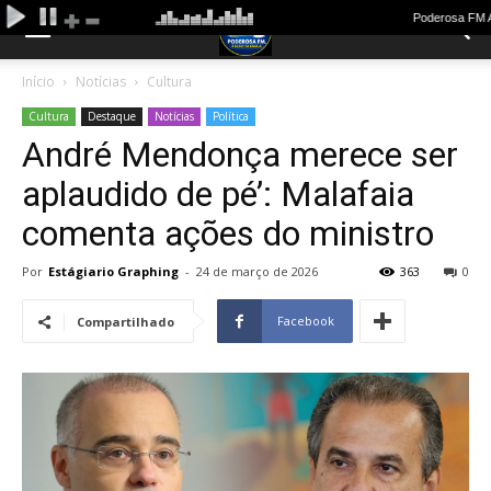
Início
Notícias
Cultura
Cultura
Destaque
Notícias
Política
André Mendonça merece ser
aplaudido de pé’: Malafaia
comenta ações do ministro
Por
Estágiario Graphing
-
24 de março de 2026
363
0
Facebook
Compartilhado