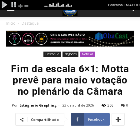
Início
Destaque
Destaque
Negócios
Notícias
Fim da escala 6×1: Motta
prevê para maio votação
no plenário da Câmara
Por
Estágiario Graphing
-
23 de abril de 2026
366
0
Facebook
Compartilhado