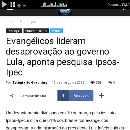
Início
Destaque
Destaque
Entretenimento
Política
Evangélicos lideram
desaprovação ao governo
Lula, aponta pesquisa Ipsos-
Ipec
Por
Estágiario Graphing
-
13 de março de 2026
363
0
Facebook
Compartilhado
Um levantamento divulgado em 10 de março pelo instituto
Ipsos-Ipec indica que 64% dos brasileiros evangélicos
desaprovam a administração do presidente Luiz Inácio Lula da