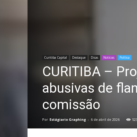
Curitiba Capital
Destaque
Dicas
Notícias
Política
CURITIBA – Pro
abusivas de fla
comissão
Por
Estágiario Graphing
-
6 de abril de 2026
52