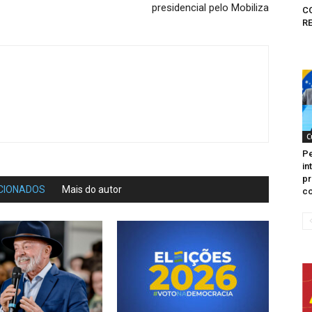
presidencial pelo Mobiliza
C
R
C
Pe
in
pr
CIONADOS
Mais do autor
co