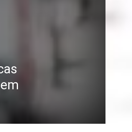
cas
s em