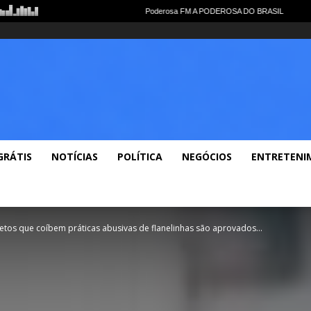
e
Notícias Gerais
Polícia
Política
Economia
Esportes
Lazer
Vide
GRÁTIS
NOTÍCIAS
POLÍTICA
NEGÓCIOS
ENTRETENI
etos que coíbem práticas abusivas de flanelinhas são aprovados...