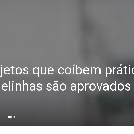
jetos que coíbem práti
nelinhas são aprovado
3
0