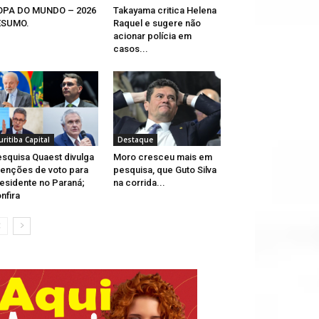
OPA DO MUNDO – 2026
Takayama critica Helena
ESUMO.
Raquel e sugere não
acionar polícia em
casos...
uritiba Capital
Destaque
squisa Quaest divulga
Moro cresceu mais em
tenções de voto para
pesquisa, que Guto Silva
esidente no Paraná;
na corrida...
nfira