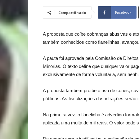
Facebook
Compartilhado
A proposta que coíbe cobranças abusivas e ato
também conhecidos como flanelinhas, avançou
A pauta foi aprovada pela Comissão de Direit
Minorias. O texto define que qualquer valor pag
exclusivamente de forma voluntária, sem nenh
A proposta também proíbe o uso de cones, cava
públicas. As fiscalizações das infrações serão
Na primeira vez, o flanelinha é advertido for
aplicada uma multa de mil reais. O valor pode 
De acordo com a justificativa, a aplicação da n