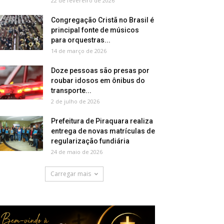
22 de fevereiro de 2026
Congregação Cristã no Brasil é
principal fonte de músicos
para orquestras...
14 de março de 2026
Doze pessoas são presas por
roubar idosos em ônibus do
transporte...
2 de julho de 2026
Prefeitura de Piraquara realiza
entrega de novas matrículas de
regularização fundiária
24 de maio de 2026
Carregar mais