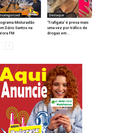
ncategorized
Destaque
ograma Misturadão
‘Trafigata’ é presa mais
m Dário Santos na
uma vez por tráfico de
rora FM
drogas em...