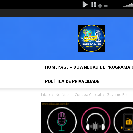
quinta-feira, agosto 6, 2026
Entrar / Cadastrar
Ho
Rádio
Poderosa
Fm
HOMEPAGE – DOWNLOAD DE PROGRAMA 
POLÍTICA DE PRIVACIDADE
Início
Notícias
Curitiba Capital
Governo Ratinho