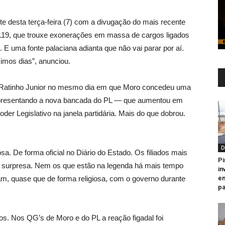
te desta terça-feira (7) com a divugação do mais recente
2.119, que trouxe exonerações em massa de cargos ligados
 E uma fonte palaciana adianta que não vai parar por aí.
ximos dias”, anunciou.
 Ratinho Junior no mesmo dia em que Moro concedeu uma
a apresentando a nova bancada do PL — que aumentou em
er Legislativo na janela partidária. Mais do que dobrou.
D
a. De forma oficial no Diário do Estado. Os filiados mais
Pi
 surpresa. Nem os que estão na legenda há mais tempo
in
m, quase que de forma religiosa, com o governo durante
en
pa
s. Nos QG’s de Moro e do PL a reação figadal foi