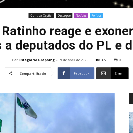
Curitiba Capital
Destaque
Notícias
Política
Ratinho reage e exone
s a deputados do PL e 
Por
Estágiario Graphing
-
9 de abril de 2026
372
0
Facebook
Email
Compartilhado