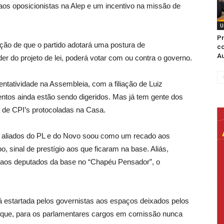
os oposicionistas na Alep e um incentivo na missão de
U
Pr
ção de que o partido adotará uma postura de
co
Au
er do projeto de lei, poderá votar com ou contra o governo.
ntatividade na Assembleia, com a filiação de Luiz
entos ainda estão sendo digeridos. Mas já tem gente dos
la de CPI’s protocoladas na Casa.
 de aliados do PL e do Novo soou como um recado aos
, sinal de prestígio aos que ficaram na base. Aliás,
a aos deputados da base no “Chapéu Pensador”, o
já estartada pelos governistas aos espaços deixados pelos
porque, para os parlamentares cargos em comissão nunca