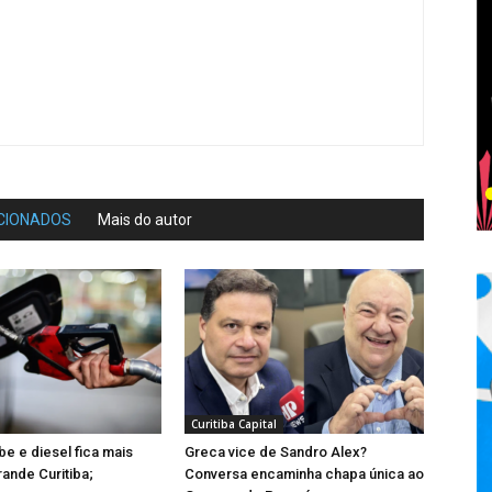
CIONADOS
Mais do autor
Curitiba Capital
be e diesel fica mais
Greca vice de Sandro Alex?
rande Curitiba;
Conversa encaminha chapa única ao