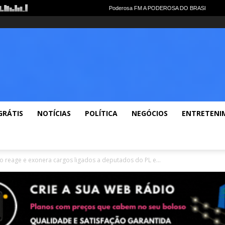
me
Notícias Gerais
Polícia
Política
Economia
Esportes
Lazer
Vid
GRÁTIS
NOTÍCIAS
POLÍTICA
NEGÓCIOS
ENTRETENI
 reage e exonera cargos ligados a deputados do PL e...