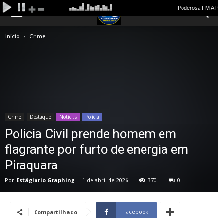
Início
Crime
Crime
Destaque
Notícias
Polícia
Policia Civil prende homem em
flagrante por furto de energia em
Piraquara
Por
Estágiario Graphing
-
1 de abril de 2026
370
0
Facebook
Compartilhado