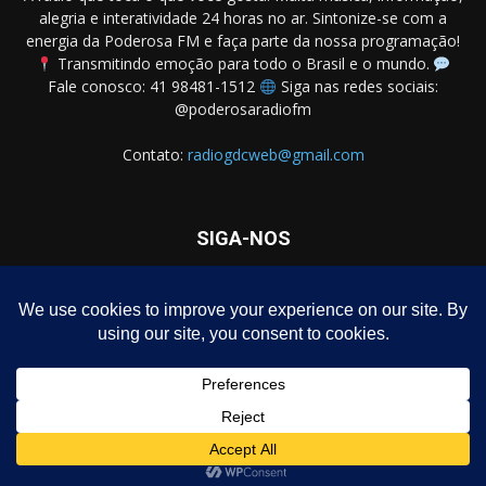
alegria e interatividade 24 horas no ar. Sintonize-se com a
energia da Poderosa FM e faça parte da nossa programação!
Transmitindo emoção para todo o Brasil e o mundo.
Fale conosco: 41 98481-1512
Siga nas redes sociais:
@poderosaradiofm
Contato:
radiogdcweb@gmail.com
SIGA-NOS
Homepage – Download de Programa Grátis
Notícias
Política
Negócios
Entretenimento
Dicas
Polícia
Política de privacidade
© Rádio Poderosa FM – Todos os direitos reservados.