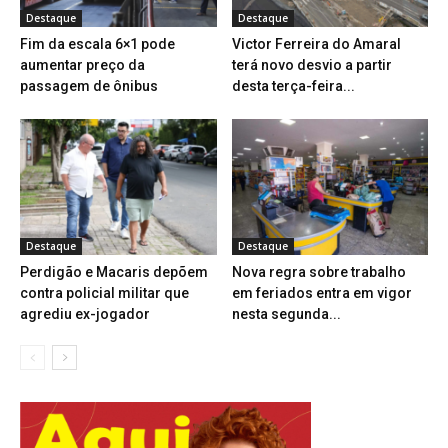
Destaque
Destaque
Fim da escala 6×1 pode
Victor Ferreira do Amaral
aumentar preço da
terá novo desvio a partir
passagem de ônibus
desta terça-feira...
Destaque
Destaque
Perdigão e Macaris depõem
Nova regra sobre trabalho
contra policial militar que
em feriados entra em vigor
agrediu ex-jogador
nesta segunda...