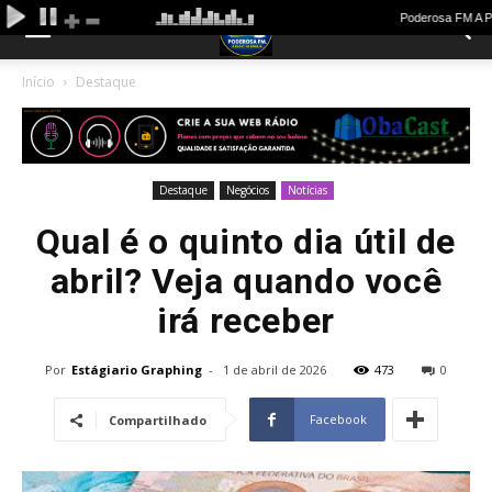
Início
Destaque
Destaque
Negócios
Notícias
Qual é o quinto dia útil de
abril? Veja quando você
irá receber
Por
Estágiario Graphing
-
1 de abril de 2026
473
0
Facebook
Compartilhado