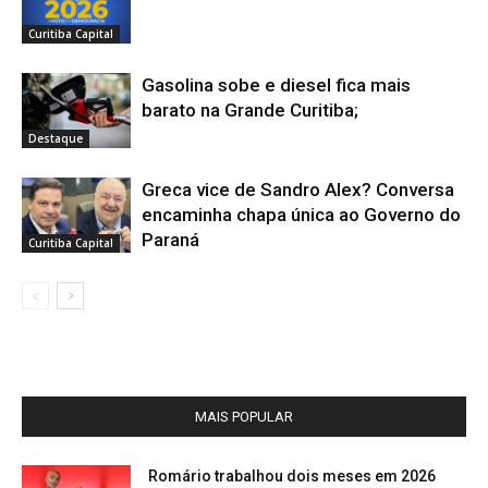
Curitiba Capital
Gasolina sobe e diesel fica mais
barato na Grande Curitiba;
Destaque
Greca vice de Sandro Alex? Conversa
encaminha chapa única ao Governo do
Paraná
Curitiba Capital
MAIS POPULAR
Romário trabalhou dois meses em 2026