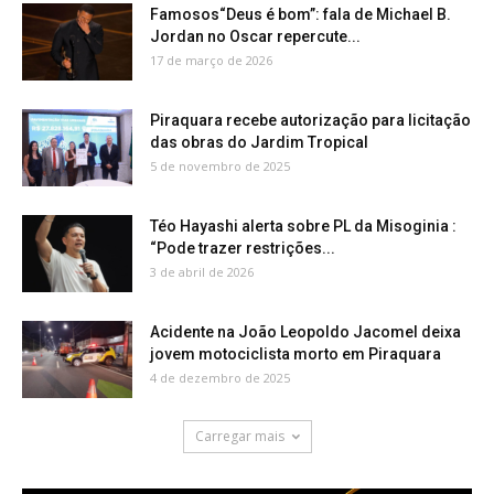
Famosos“Deus é bom”: fala de Michael B.
Jordan no Oscar repercute...
17 de março de 2026
Piraquara recebe autorização para licitação
das obras do Jardim Tropical
5 de novembro de 2025
Téo Hayashi alerta sobre PL da Misoginia :
“Pode trazer restrições...
3 de abril de 2026
Acidente na João Leopoldo Jacomel deixa
jovem motociclista morto em Piraquara
4 de dezembro de 2025
Carregar mais