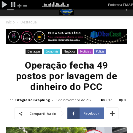
Início
Destaque
Destaque
Economia
Negócios
Notícias
Polícia
Operação fecha 49
postos por lavagem de
dinheiro do PCC
Por
Estágiario Graphing
-
5 de novembro de 2025
697
0
Facebook
Compartilhado