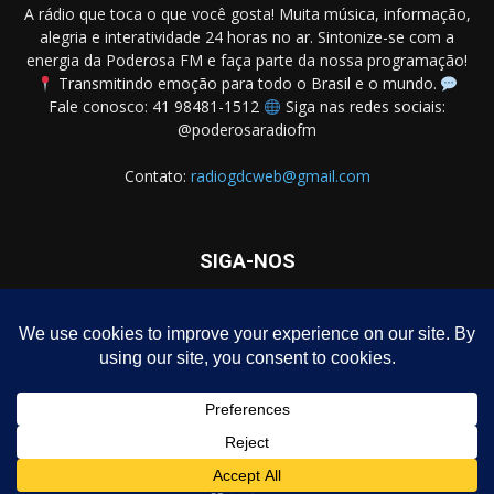
A rádio que toca o que você gosta! Muita música, informação,
alegria e interatividade 24 horas no ar. Sintonize-se com a
energia da Poderosa FM e faça parte da nossa programação!
Transmitindo emoção para todo o Brasil e o mundo.
Fale conosco: 41 98481-1512
Siga nas redes sociais:
@poderosaradiofm
Contato:
radiogdcweb@gmail.com
SIGA-NOS
Homepage – Download de Programa Grátis
Notícias
Política
Negócios
Entretenimento
Dicas
Polícia
Política de privacidade
© Rádio Poderosa FM – Todos os direitos reservados.