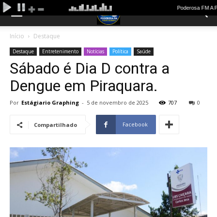
Início
Destaque
Destaque
Entretenimento
Notícias
Política
Saúde
Sábado é Dia D contra a
Dengue em Piraquara.
Por
Estágiario Graphing
-
5 de novembro de 2025
707
0
Facebook
Compartilhado