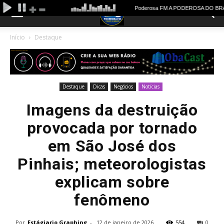
Início
Destaque
Destaque
Dicas
Negócios
Notícias
Imagens da destruição
provocada por tornado
em São José dos
Pinhais; meteorologistas
explicam sobre
fenômeno
Por
Estágiario Graphing
-
12 de janeiro de 2026
554
0