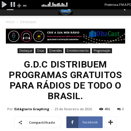
Início
Destaque
Destaque
Dicas
Diversões
Entretenimento
Programação
G.D.C DISTRIBUEM
PROGRAMAS GRATUITOS
PARA RÁDIOS DE TODO O
BRASIL.
Por
Estágiario Graphing
-
25 de fevereiro de 2026
496
0
Facebook
Compartilhado