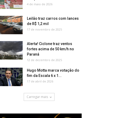
4 de maio de 2026
Leilão traz carros com lances
de R$ 1,2 mil
17 de novembro de 2025
Alerta! Ciclone traz ventos
fortes acima de 50 km/h no
Paraná
12 de dezembro de 2025
Hugo Motta marca votação do
fim da Escala 6 x 1...
17 de abril de 2026
Carregar mais