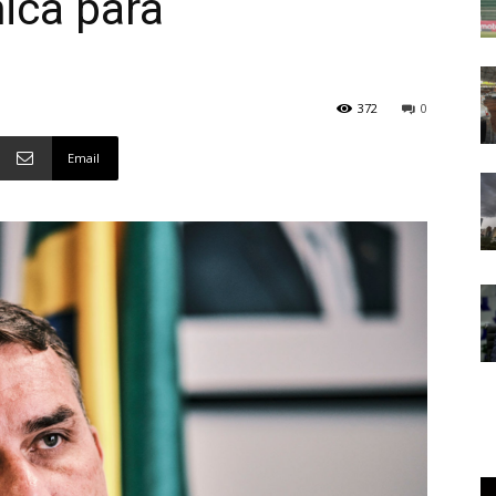
ica para
372
0
Email