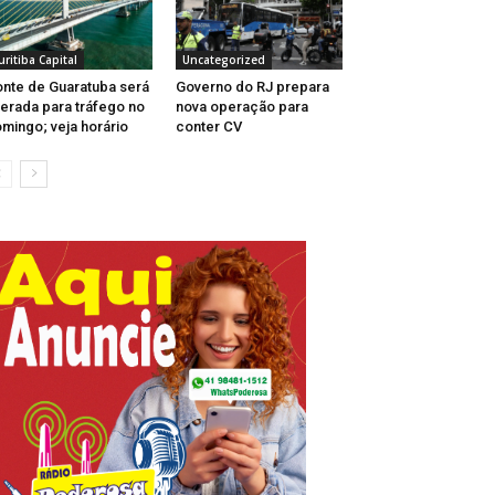
uritiba Capital
Uncategorized
nte de Guaratuba será
Governo do RJ prepara
berada para tráfego no
nova operação para
mingo; veja horário
conter CV