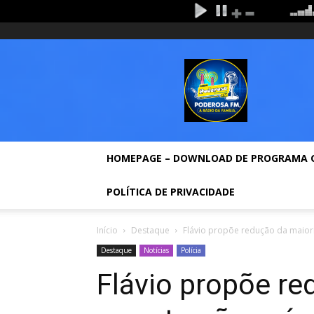
domingo, agosto 9, 2026
Entrar / Cadastrar
Home
Rádio
Poderosa
Fm
HOMEPAGE – DOWNLOAD DE PROGRAMA 
POLÍTICA DE PRIVACIDADE
Início
Destaque
Flávio propõe redução da maior
Destaque
Notícias
Polícia
Flávio propõe re