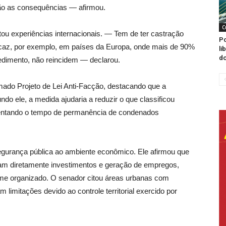
ão as consequências — afirmou.
C
tou experiências internacionais. — Tem de ter castração
Po
ficaz, por exemplo, em países da Europa, onde mais de 90%
li
do
edimento, não reincidem — declarou.
do Projeto de Lei Anti-Facção, destacando que a
do ele, a medida ajudaria a reduzir o que classificou
umentando o tempo de permanência de condenados
egurança pública ao ambiente econômico. Ele afirmou que
ctam diretamente investimentos e geração de empregos,
ime organizado. O senador citou áreas urbanas com
 limitações devido ao controle territorial exercido por