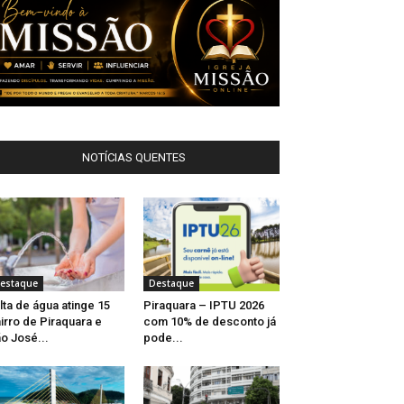
NOTÍCIAS QUENTES
estaque
Destaque
lta de água atinge 15
Piraquara – IPTU 2026
irro de Piraquara e
com 10% de desconto já
o José...
pode...