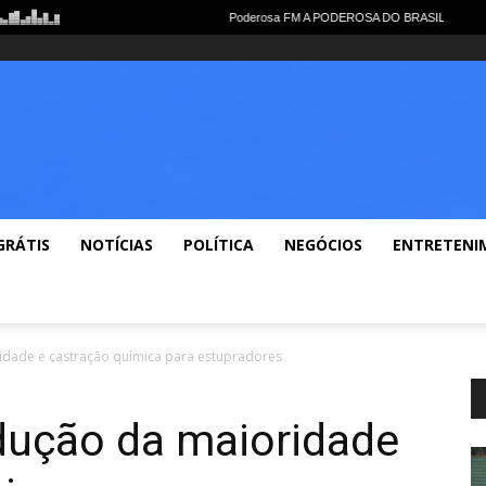
Notícias Gerais
Polícia
Política
Economia
Esportes
Lazer
Videos
GRÁTIS
NOTÍCIAS
POLÍTICA
NEGÓCIOS
ENTRETENI
idade e castração química para estupradores
dução da maioridade