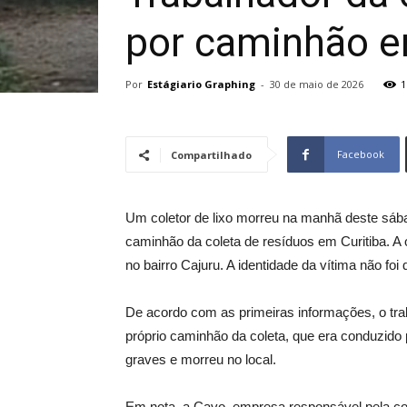
por caminhão e
Por
Estágiario Graphing
-
30 de maio de 2026
1
Facebook
Compartilhado
Um coletor de lixo morreu na manhã deste sáb
caminhão da coleta de resíduos em Curitiba. A o
no bairro Cajuru. A identidade da vítima não foi 
De acordo com as primeiras informações, o tra
próprio caminhão da coleta, que era conduzido p
graves e morreu no local.
Em nota, a Cavo, empresa responsável pela cole