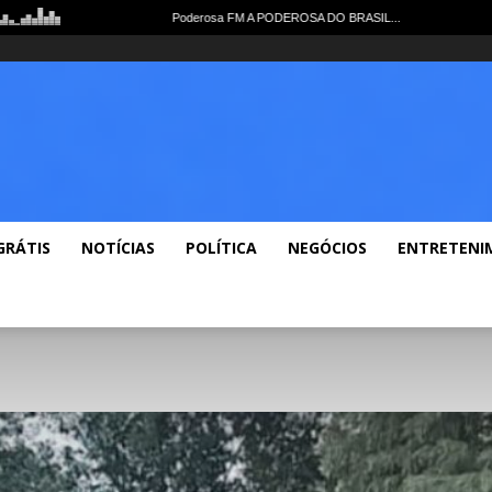
me
Notícias Gerais
Polícia
Política
Economia
Esportes
Lazer
Vid
GRÁTIS
NOTÍCIAS
POLÍTICA
NEGÓCIOS
ENTRETENI