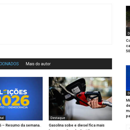
D
Co
ca
50
CIONADOS
Mais do autor
D
Mi
d
ma
pa
tal
Destaque
26 – Resumo da semana.
Gasolina sobe e diesel fica mais