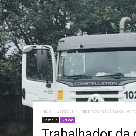
Início
Destaque
Trabalhador da coleta de lixo m
Destaque
Notícias
Trabalhador da 