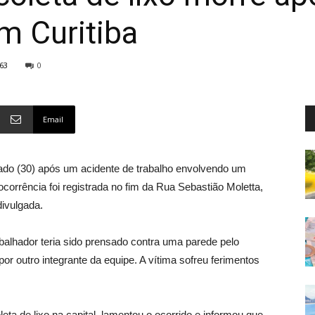
m Curitiba
63
0
Email
ado (30) após um acidente de trabalho envolvendo um
corrência foi registrada no fim da Rua Sebastião Moletta,
divulgada.
balhador teria sido prensado contra uma parede pelo
or outro integrante da equipe. A vítima sofreu ferimentos
ta de lixo na capital, lamentou o ocorrido e informou que