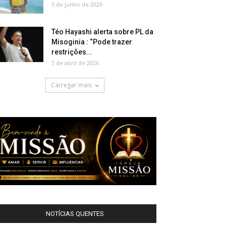
5 de junho de 2026
Téo Hayashi alerta sobre PL da
Misoginia : “Pode trazer
restrições...
3 de abril de 2026
Carregar mais
NOTÍCIAS QUENTES