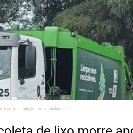
orre após ser atingido por caminhão em...
coleta de lixo morre ap