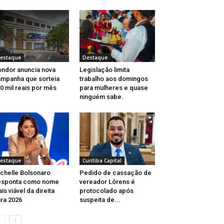
estaque
Destaque
ndor anuncia nova
Legislação limita
mpanha que sorteia
trabalho aos domingos
0 mil reais por mês
para mulheres e quase
ninguém sabe.
estaque
Curitiba Capital
chelle Bolsonaro
Pedido de cassação de
esponta como nome
vereador Lórens é
is viável da direita
protocolado após
ra 2026
suspeita de...