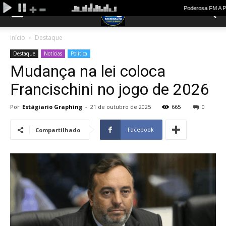
Início
Destaque
Destaque
Notícias
Política
Mudança na lei coloca
Francischini no jogo de 2026
Por
Estágiario Graphing
-
21 de outubro de 2025
665
0
Facebook
Compartilhado